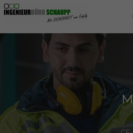
M
CE-