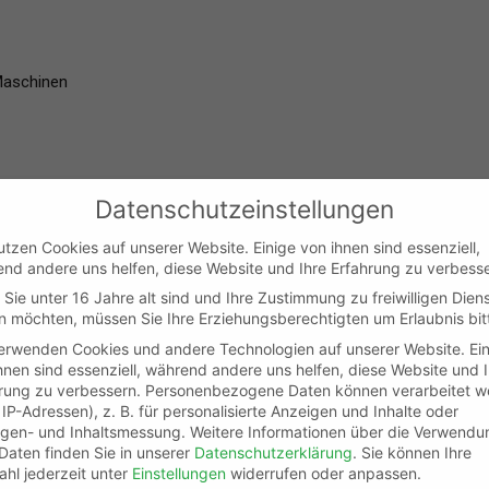
Maschinen
Datenschutzeinstellungen
ANFRAGEN
utzen Cookies auf unserer Website. Einige von ihnen sind essenziell,
nd andere uns helfen, diese Website und Ihre Erfahrung zu verbesse
Sie unter 16 Jahre alt sind und Ihre Zustimmung zu freiwilligen Dien
 möchten, müssen Sie Ihre Erziehungsberechtigten um Erlaubnis bit
erwenden Cookies und andere Technologien auf unserer Website. Ei
hnen sind essenziell, während andere uns helfen, diese Website und 
rung zu verbessern.
Personenbezogene Daten können verarbeitet w
. IP-Adressen), z. B. für personalisierte Anzeigen und Inhalte oder
gen- und Inhaltsmessung.
Weitere Informationen über die Verwendu
Maschinensicherheit in Ihrem Unt
 Daten finden Sie in unserer
Datenschutzerklärung
.
Sie können Ihre
hl jederzeit unter
Einstellungen
widerrufen oder anpassen.
eminare zur CE-Kennzeichnung a