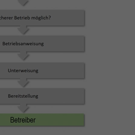
Ihre
Zurück
freie
Externe Medien
g
 auf
pressum