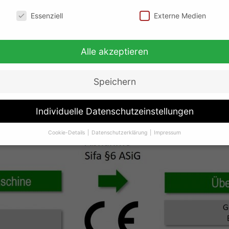
schutzeinstellungen
Essenziell
Externe Medien
Zu unseren Seminaren
Alle akzeptieren
Speichern
Individuelle Datenschutzeinstellungen
Cookie-Details
Datenschutzerklärung
Impressum
Datenschutzeinstellungen
Sie unter 16 Jahre alt sind und Ihre Zustimmung zu freiwilligen Dien
 möchten, müssen Sie Ihre Erziehungsberechtigten um Erlaubnis bit
erwenden Cookies und andere Technologien auf unserer Website. Ei
hnen sind essenziell, während andere uns helfen, diese Website und 
rung zu verbessern.
Personenbezogene Daten können verarbeitet w
. IP-Adressen), z. B. für personalisierte Anzeigen und Inhalte oder
gen- und Inhaltsmessung.
Weitere Informationen über die Verwendu