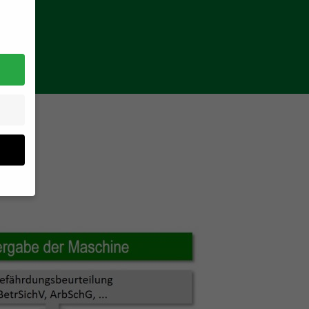
sten
ten.
nige
Ihre
erden
ng