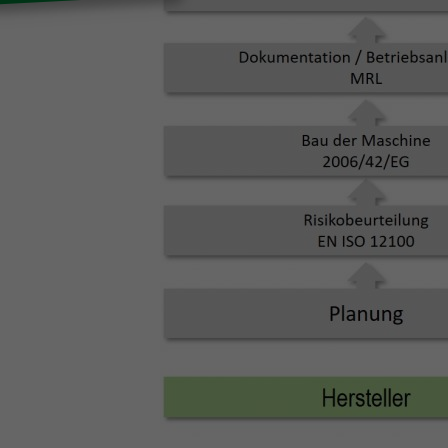
Ihrer
Hier 
Einwi
anzei
Al
Daten
Ess
Esse
Funkt
Ext
Inha
bloc
diese
pow