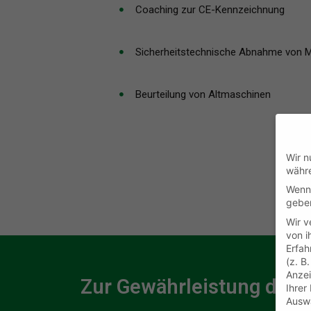
Coaching zur CE-Kennzeichnung
Sicherheitstechnische Abnahme von 
Beurteilung von Altmaschinen
Wir n
währe
Wenn 
geben
Wir v
von i
Erfah
(z. B
Anzei
Zur Gewährleistung der 
Ihrer
Auswa
S