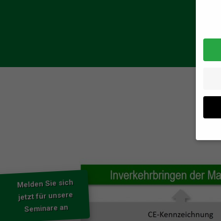
Daten
Wenn 
geben
Wir v
Melden Sie sich
von i
jetzt für unsere
Erfah
Seminare an
(z. B
Anzei