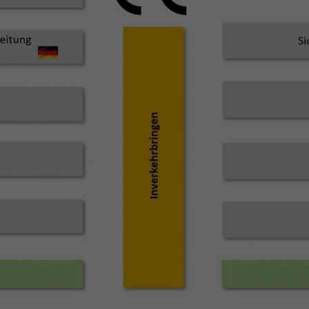
 Daten finden Sie in unserer
Datenschutzerklärung
.
finden Sie eine Übersicht über alle verwendeten Cookies. Sie können 
lligung zu ganzen Kategorien geben oder sich weitere Informationen
gen lassen und so nur bestimmte Cookies auswählen.
le akzeptieren
Speichern
schutzeinstellungen
enziell (1)
nzielle Cookies ermöglichen grundlegende Funktionen und sind für die einwand
ion der Website erforderlich.
Cookie-Informationen anzeigen
erne Medien (7)
lte von Videoplattformen und Social-Media-Plattformen werden standardmäßi
kiert. Wenn Cookies von externen Medien akzeptiert werden, bedarf der Zugriff
 Inhalte keiner manuellen Einwilligung mehr.
Cookie-Informationen anzeigen
Datenschutzerklärung
Im
ered by Borlabs Cookie