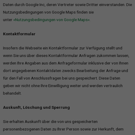
Daten durch Google Inc, deren Vertreter sowie Dritter einverstanden. Die
Alle akzeptieren
Speichern
Nutzungsbedingungen von Google Maps finden sie
unter
«Nutzungsbedingungen von Google Maps»
.
Zurück
Datenschutzeinstellungen
Essenziell (1)
Kontaktformular
Essenzielle Cookies ermöglichen grundlegende Funktionen und sind
Insofern die Webseite ein Kontaktformular zur Verfügung stellt und
für die einwandfreie Funktion der Website erforderlich.
wenn Sie uns über dieses Kontaktformular Anfragen zukommen lassen,
Cookie-Informationen anzeigen
werden Ihre Angaben aus dem Anfrageformular inklusive der von Ihnen
dort angegebenen Kontaktdaten zwecks Bearbeitung der Anfrage und
Ext
Externe Medien (7)
für den Fall von Anschlussfragen bei uns gespeichert. Diese Daten
Inhalte von Videoplattformen und Social-Media-Plattformen werden
geben wir nicht ohne Ihre Einwilligung weiter und werden vertraulich
standardmäßig blockiert. Wenn Cookies von externen Medien
behandelt.
akzeptiert werden, bedarf der Zugriff auf diese Inhalte keiner
manuellen Einwilligung mehr.
Cookie-Informationen anzeigen
Auskunft, Löschung und Sperrung
Datenschutzerklärung
Impressum
powered by Borlabs Cookie
Sie erhalten Auskunft über die von uns gespeicherten
personenbezogenen Daten zu Ihrer Person sowie zur Herkunft, dem