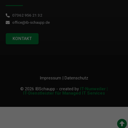
07362 956 21 32
office@ib-schaupp.de
KONTAKT
Impressum
|
Datenschutz
© 2026 IBSchaupp
- created by
IT-Nunweiler |
IT-Dienstleister für Managed IT Services