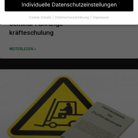
Individuelle Datenschutzeinstellungen
Cookie-Details
Datenschutzerklärung
Impressum
Datenschutzeinstellungen
Seminar Führungs
–
kräfteschulung
Wenn Sie unter 16 Jahre alt sind und Ihre Zustimmung zu
freiwilligen Diensten geben möchten, müssen Sie Ihre
Erziehungsberechtigten um Erlaubnis bitten.
WEITERLESEN »
Wir verwenden Cookies und andere Technologien auf unserer
Website. Einige von ihnen sind essenziell, während andere uns
helfen, diese Website und Ihre Erfahrung zu verbessern.
Personenbezogene Daten können verarbeitet werden (z. B. IP-
Adressen), z. B. für personalisierte Anzeigen und Inhalte oder
Anzeigen- und Inhaltsmessung.
Weitere Informationen über die
Verwendung Ihrer Daten finden Sie in unserer
Datenschutzerklärung
.
Hier finden Sie eine Übersicht über alle verwendeten Cookies.
Sie können Ihre Einwilligung zu ganzen Kategorien geben oder
sich weitere Informationen anzeigen lassen und so nur
bestimmte Cookies auswählen.
Alle akzeptieren
Speichern