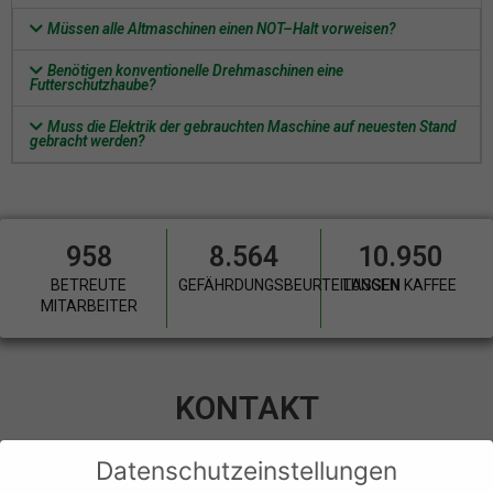
Müssen alle Altmaschinen einen NOT–Halt vorweisen?
Benötigen konventionelle Drehmaschinen eine
Futterschutzhaube?
Muss die Elektrik der gebrauchten Maschine auf neuesten Stand
gebracht werden?
958
8.564
10.950
BETREUTE
GEFÄHRDUNGSBEURTEILUNGEN
TASSEN KAFFEE
MITARBEITER
KONTAKT
Datenschutzeinstellungen