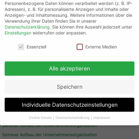
Personenbezogene Daten können verarbeitet werden (z. B. IP-
Adressen), z. B. für personalisierte Anzeigen und Inhalte oder
Anzeigen- und Inhaltsmessung.
Weitere Informationen über die
Kranschein
Verwendung Ihrer Daten finden Sie in unserer
Datenschutzerklärung
.
Sie können Ihre Auswahl jederzeit unter
Einstellungen
widerrufen oder anpassen.
Seminar Kranschein
/ Von
S. Schaupp
Datenschutzeinstellungen
Bei Interesse einfach Anfrage senden, wir melden uns
Essenziell
Externe Medien
umgehend zurück!Details zum Seminar >> Direkt anfragen!
Alle akzeptieren
Speichern
Neueste Beiträge
Individuelle Datenschutzeinstellungen
Seminar Aufbau der Unternehmensorganisation
Cookie-Details
Datenschutzerklärung
Impressum
Datenschutzeinstellungen
Seminar Aufbau der Unternehmensorganisation
Seminar Aufbau der Unternehmensorganisation
Wenn Sie unter 16 Jahre alt sind und Ihre Zustimmung zu