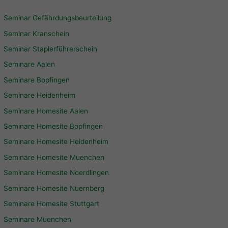
Cookie-Informationen anzeigen
Seminar Gefährdungsbeurteilung
Seminar Kranschein
Ext
Externe Medien (7)
Seminar Staplerführerschein
Inhalte von Videoplattformen und Social-Media-Plattformen werden
standardmäßig blockiert. Wenn Cookies von externen Medien
Seminare Aalen
akzeptiert werden, bedarf der Zugriff auf diese Inhalte keiner
Seminare Bopfingen
manuellen Einwilligung mehr.
Seminare Heidenheim
Cookie-Informationen anzeigen
Seminare Homesite Aalen
Datenschutzerklärung
Impressum
powered by Borlabs Cookie
Seminare Homesite Bopfingen
Seminare Homesite Heidenheim
Seminare Homesite Muenchen
Seminare Homesite Noerdlingen
Seminare Homesite Nuernberg
Seminare Homesite Stuttgart
Seminare Muenchen