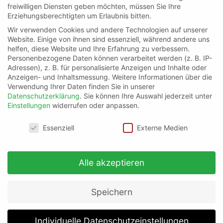
freiwilligen Diensten geben möchten, müssen Sie Ihre
Erziehungsberechtigten um Erlaubnis bitten.
Seminar Sicherheits
–
Wir verwenden Cookies und andere Technologien auf unserer
Website. Einige von ihnen sind essenziell, während andere uns
unterweisung
helfen, diese Website und Ihre Erfahrung zu verbessern.
Personenbezogene Daten können verarbeitet werden (z. B. IP-
Adressen), z. B. für personalisierte Anzeigen und Inhalte oder
Seminare Homesite Heidenheim
/ Von
S. Schaupp
Anzeigen- und Inhaltsmessung.
Weitere Informationen über die
Verwendung Ihrer Daten finden Sie in unserer
Sicherheitsunterweisung Sie erhalten die „Allgemeine jährliche
Datenschutzerklärung
.
Sie können Ihre Auswahl jederzeit unter
Sicherheitsunterweisung“Die Unterweisung findet jeweils von
Einstellungen
widerrufen oder anpassen.
14 – 15 Uhr statt Direkt anmelden und Terminvorschlag
Datenschutzeinstellungen
erhalten! Entdecken Sie weitere Seminare von uns
Essenziell
Externe Medien
Alle akzeptieren
Speichern
Individuelle Datenschutzeinstellungen