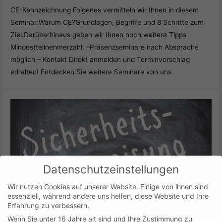
CE-Kennzeichnung Folgenes vermitteln wir Ihnen in diesem
Seminar:Warum CE?Grundlagen, Begriffe und 8 Schritte zum
Ziel.Darüberhinaus geben wir Ihnen noch weitere Tipps
Mindestteilnehmerzahl: –Präsenzseminare nach Absprache
möglich – Kontakt Direkt anmelden und Terminvorschlag
erhalten! Entdecken Sie weitere Seminare von uns
Datenschutzeinstellungen
Wir nutzen Cookies auf unserer Website. Einige von ihnen sind
essenziell, während andere uns helfen, diese Website und Ihre
Erfahrung zu verbessern.
Wenn Sie unter 16 Jahre alt sind und Ihre Zustimmung zu