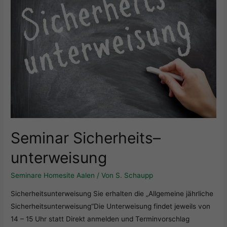
Zurück
Datenschutzeinstellungen
Essenziell (1)
Essenzielle Cookies ermöglichen grundlegende Funktionen und sind
für die einwandfreie Funktion der Website erforderlich.
Cookie-Informationen anzeigen
Ext
Externe Medien (7)
Inhalte von Videoplattformen und Social-Media-Plattformen werden
standardmäßig blockiert. Wenn Cookies von externen Medien
akzeptiert werden, bedarf der Zugriff auf diese Inhalte keiner
Seminar Sicherheits
–
manuellen Einwilligung mehr.
Cookie-Informationen anzeigen
unterweisung
Datenschutzerklärung
Impressum
powered by Borlabs Cookie
Seminare Homesite Aalen
/ Von
S. Schaupp
Sicherheitsunterweisung Sie erhalten die „Allgemeine jährliche
Sicherheitsunterweisung“Die Unterweisung findet jeweils von
14 – 15 Uhr statt Direkt anmelden und Terminvorschlag