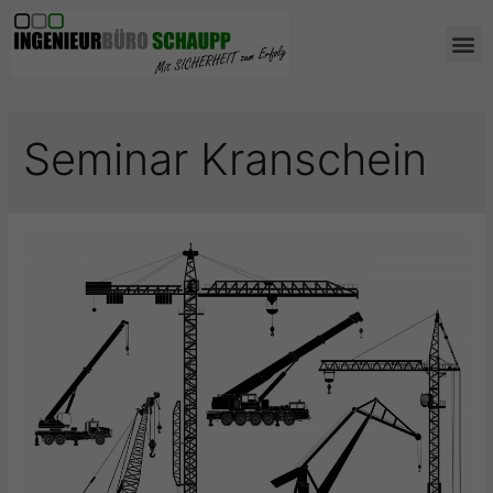
AUS- UND WEIT
Seminar Kranschein