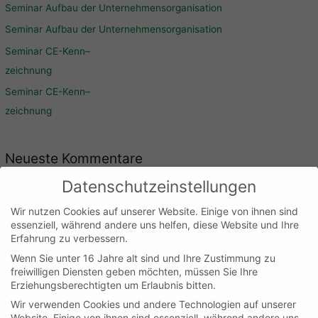
Seminar Aufbau der Unternehmensorganisation
Seminar Aufbau der Unternehmensorganisation
Seminar CE-Kenn
–
zeichnung
Seminar CE-Kenn
–
zeichnung
Neueste Kommentare
Datenschutzeinstellungen
Archiv
Wir nutzen Cookies auf unserer Website. Einige von ihnen sind
essenziell, während andere uns helfen, diese Website und Ihre
Januar 2022
Erfahrung zu verbessern.
Wenn Sie unter 16 Jahre alt sind und Ihre Zustimmung zu
Dezember 2021
freiwilligen Diensten geben möchten, müssen Sie Ihre
November 2021
Erziehungsberechtigten um Erlaubnis bitten.
September 2021
Wir verwenden Cookies und andere Technologien auf unserer
Website. Einige von ihnen sind essenziell, während andere uns