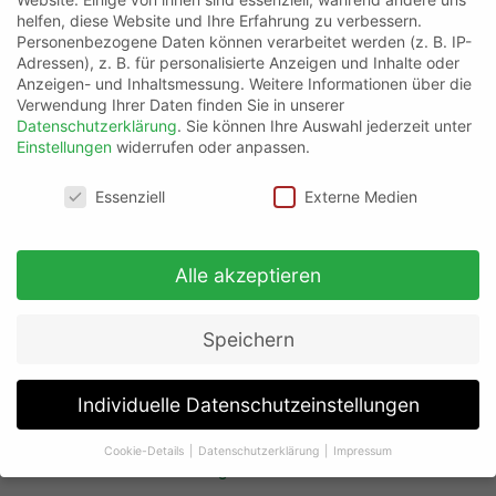
helfen, diese Website und Ihre Erfahrung zu verbessern.
Personenbezogene Daten können verarbeitet werden (z. B. IP-
Kategorien
Adressen), z. B. für personalisierte Anzeigen und Inhalte oder
Anzeigen- und Inhaltsmessung.
Weitere Informationen über die
Seminar Gefährdungsbeurteilung
Verwendung Ihrer Daten finden Sie in unserer
Datenschutzerklärung
.
Sie können Ihre Auswahl jederzeit unter
Seminar Kranschein
Einstellungen
widerrufen oder anpassen.
Seminar Staplerführerschein
Datenschutzeinstellungen
Essenziell
Externe Medien
Seminare Aalen
Seminare Bopfingen
Seminare Heidenheim
Alle akzeptieren
Seminare Homesite Aalen
Seminare Homesite Bopfingen
Speichern
Seminare Homesite Heidenheim
Individuelle Datenschutzeinstellungen
Seminare Homesite Muenchen
Seminare Homesite Noerdlingen
Cookie-Details
Datenschutzerklärung
Impressum
Datenschutzeinstellungen
Seminare Homesite Nuernberg